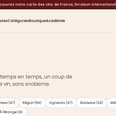
couvrez notre carte des vins de France, livraison internationa
coles
Catégories
Boutique
Académie
de temps en temps, un coup de
e vin, sans snobisme.
views (97)
Région (56)
Vignerons (47)
Bordeaux (34)
Met
À l'étranger (8)