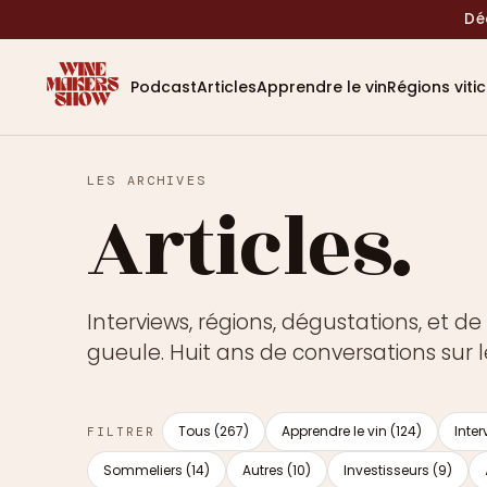
Dé
Podcast
Articles
Apprendre le vin
Régions viti
LES ARCHIVES
Articles.
Interviews, régions, dégustations, et 
gueule. Huit ans de conversations sur l
Tous (267)
Apprendre le vin (124)
Inter
FILTRER
Sommeliers (14)
Autres (10)
Investisseurs (9)