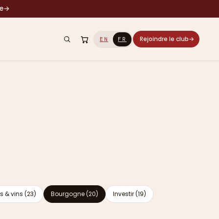
le
→
Rejoindre le club
→
EN
FR
s & vins (23)
Bourgogne (20)
Investir (19)