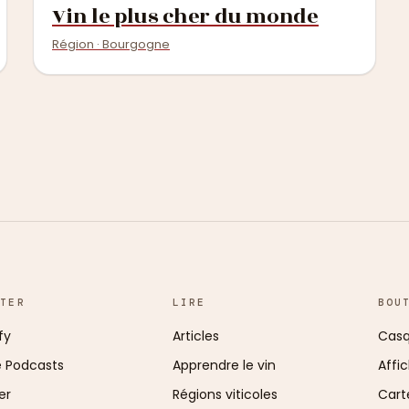
Vin le plus cher du monde
Région · Bourgogne
UTER
LIRE
BOU
fy
Articles
Casq
e Podcasts
Apprendre le vin
Affi
er
Régions viticoles
Cart