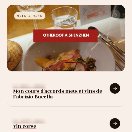
→
METS & VINS
26 JUIN 2025
Otheroof à Shenzhen
APPRENDRE LE VIN
17 NOV. 2022
→
Mon cours d'accords mets et vins de
Fabrizio Bucella
APPRENDRE LE VIN
16 AOÛT 2021
→
Vin corse