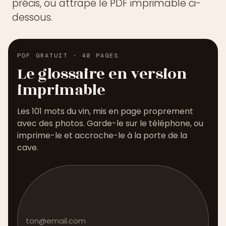
précis, ou attrape le PDF imprimable ci-
dessous.
PDF GRATUIT · 40 PAGES
Le glossaire en version
imprimable
Les 101 mots du vin, mis en page proprement
avec des photos. Garde-le sur le téléphone, ou
imprime-le et accroche-le à la porte de la
cave.
Société
Adresse email