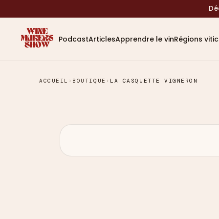
Dé
Podcast
Articles
Apprendre le vin
Régions viti
ACCUEIL
›
BOUTIQUE
›
LA CASQUETTE VIGNERON