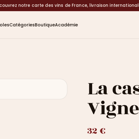
couvrez notre carte des vins de France, livraison internationa
coles
Catégories
Boutique
Académie
La ca
Vign
32 €