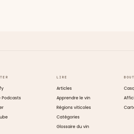
UTER
LIRE
BOU
fy
Articles
Casq
e Podcasts
Apprendre le vin
Affi
er
Régions viticoles
Cart
ube
Catégories
Glossaire du vin