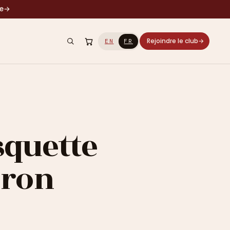
le
→
Rejoindre le club
→
EN
FR
squette
eron