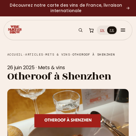
Découvrez notre carte des vins de France, livraison
→
internationale
EN
FR
ACCUEIL
›
ARTICLES
›
METS & VINS
›
OTHEROOF À SHENZHEN
26 juin 2025
·
Mets & vins
Otheroof à Shenzhen