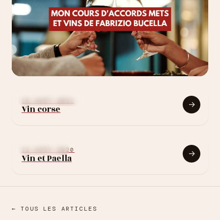
17 NOV. 2022
Mon cours d'accords
APPRENDRE LE VIN
16 AOÛT 2021
→
Vin corse
mets et vins de
Fabrizio Bucella
METS & VINS
12 AOÛT 2020
→
Vin et Paella
← TOUS LES ARTICLES