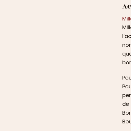
Ac
Mil
Mil
l’a
nom
que
bon
Pou
Pou
per
de 
Bor
Bou