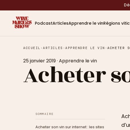
Dé
Podcast
Articles
Apprendre le vin
Régions viti
ACCUEIL
›
ARTICLES
›
APPRENDRE LE VIN
›
ACHETER S
25 janvier 2019
·
Apprendre le vin
Acheter so
SOMMAIRE
Ach
d’u
Acheter son vin sur internet : les sites