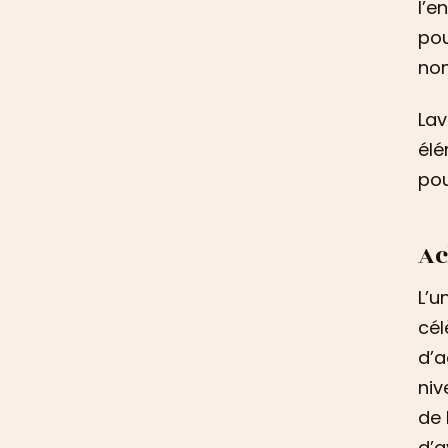
l’e
pou
nom
Lav
élé
pou
Ac
L’u
cél
d’a
niv
de 
d’a