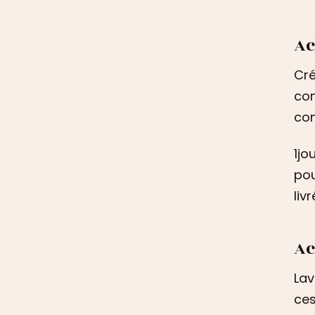
Ac
Cré
con
con
1jo
pou
liv
Ac
Lav
ces