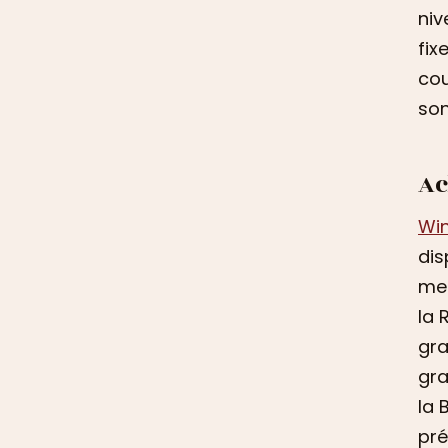
niv
fix
cou
son
Ac
Wi
dis
mei
la 
gra
gra
la 
pré