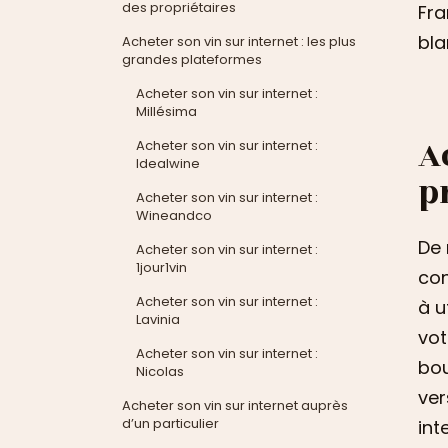
des propriétaires
Fra
bla
Acheter son vin sur internet : les plus
grandes plateformes
Acheter son vin sur internet :
Millésima
A
Acheter son vin sur internet :
Idealwine
p
Acheter son vin sur internet :
Wineandco
De 
Acheter son vin sur internet :
1jour1vin
con
Acheter son vin sur internet :
à u
Lavinia
vot
Acheter son vin sur internet :
bou
Nicolas
ver
Acheter son vin sur internet auprès
d’un particulier
int