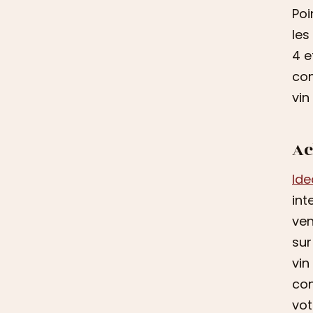
Poi
les
4 e
con
vin
Ac
Ide
int
ven
sur
vin
con
vot