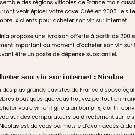
nsemble des régions viticoles de France mais auss
rront venir épicer votre cave. Créé en 2005, le sit
breux clients pour acheter son vin sur internet.
inia propose une livraison offerte à partir de 200 eu
ment important au moment d’acheter son vin sur int
vant être un poste de dépense substantiel.
heter son vin sur internet : Nicolas
n des plus grands cavistes de France dispose égal
èbres boutiques que vous trouvez partout en Fran
cheter votre vin en ligne à un bon prix, dont il convi
eau sur des comparateurs ou directement sur le si
Nicolas est de vous permettre d’avoir accès à de
voir une offre très variée entre grands crus et peti