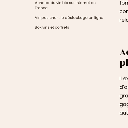
for
Acheter du vin bio sur internet en
France
con
Vin pas cher : le déstockage en ligne
rel
Box vins et coffrets
A
p
Il 
d’a
gra
gag
aut