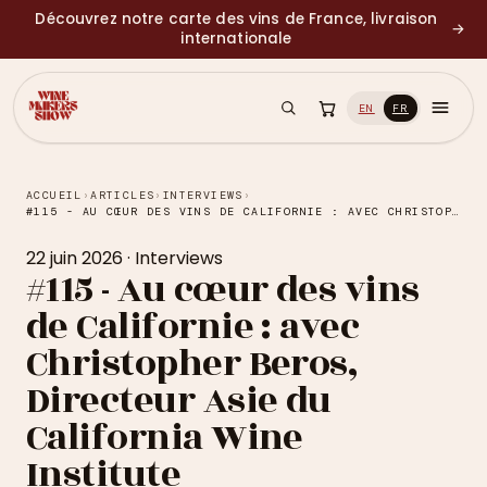
Découvrez notre carte des vins de France, livraison
→
internationale
EN
FR
ACCUEIL
›
ARTICLES
›
INTERVIEWS
›
#115 - AU CŒUR DES VINS DE CALIFORNIE : AVEC CHRISTOPHER BEROS, DIRECTEUR ASIE DU CALIFORNIA WINE INSTITUTE
22 juin 2026
·
Interviews
#115 - Au cœur des vins
de Californie : avec
Christopher Beros,
Directeur Asie du
California Wine
Institute