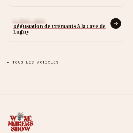
NOTES DE DÉGUSTATION
3 FÉVR. 2025
→
Dégustation de Crémants à la Cave de
Lugny
← TOUS LES ARTICLES