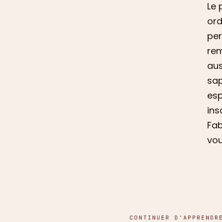
Le 
ord
per
rem
aus
sap
esp
ins
Fab
vou
CONTINUER D'APPRENDR