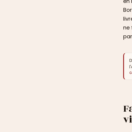
en 
Bor
liv
ne 
par
D
l
C
F
v