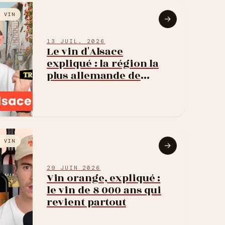
E VIN
→
13 JUIL. 2026
Le vin d'Alsace
expliqué : la région la
plus allemande de
France
E VIN
→
29 JUIN 2026
Vin orange, expliqué :
le vin de 8 000 ans qui
revient partout