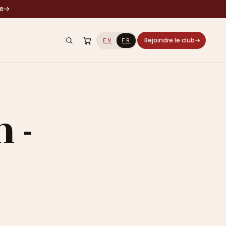
le
→
Rejoindre le club
→
EN
FR
 -