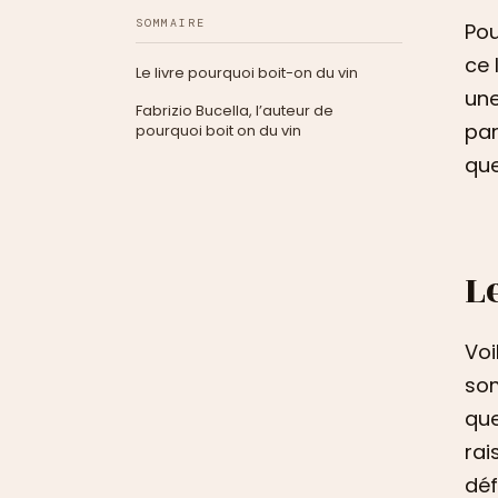
SOMMAIRE
Pou
ce 
Le livre pourquoi boit-on du vin
une
Fabrizio Bucella, l’auteur de
pa
pourquoi boit on du vin
que
L
Voi
som
que
rai
déf