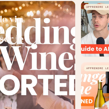
APPRENDRE L
→
e vin
0
ser le
APPRENDRE L