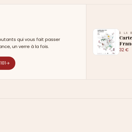
À LA 
Carte
utants qui vous fait passer
Fran
ance, un verre à la fois.
32 €
101
→