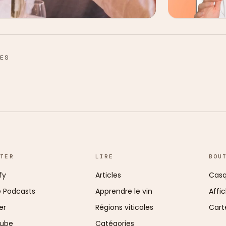
ES
UTER
LIRE
BOU
fy
Articles
Casq
e Podcasts
Apprendre le vin
Affi
er
Régions viticoles
Cart
ube
Catégories