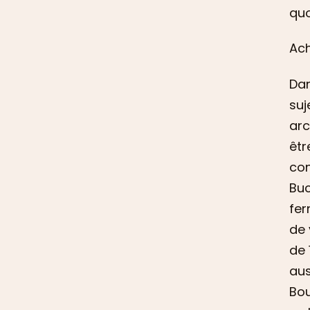
quo
Ach
Dan
suj
arc
êtr
con
Buc
fer
de 
de 
aus
Bou