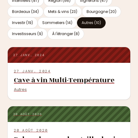
Interviews (97)
Région (56)
Vignerons (47)
Bordeaux (34)
Mets & vins (23)
Bourgogne (20)
Investir (19)
Sommeliers (14)
Autres (10)
Investisseurs (9)
À l'étranger (8)
27 JANV. 2024
27 JANV. 2024
Cave à vin Multi-Température
Autres
20 AOÛT 2020
20 AOÛT 2020