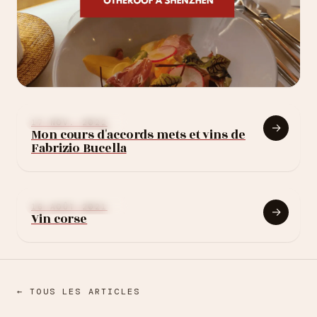
26 JUIN 2025
Otheroof à Shenzhen
APPRENDRE LE VIN
17 NOV. 2022
→
Mon cours d'accords mets et vins de
Fabrizio Bucella
APPRENDRE LE VIN
16 AOÛT 2021
→
Vin corse
← TOUS LES ARTICLES