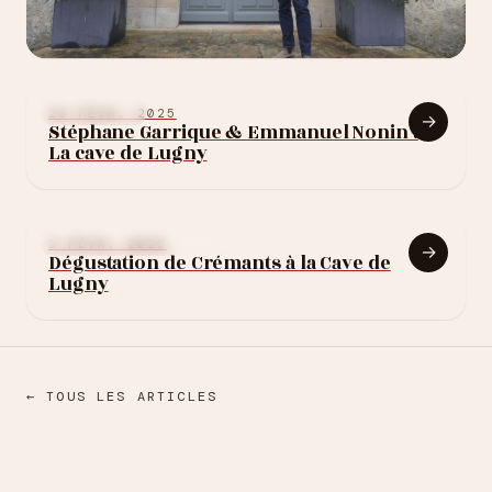
3 MARS 2025
Château Haut Bailly :
INTERVIEWS
23 FÉVR. 2025
→
Stéphane Garrique & Emmanuel Nonin :
la découverte
La cave de Lugny
NOTES DE DÉGUSTATION
3 FÉVR. 2025
→
Dégustation de Crémants à la Cave de
Lugny
← TOUS LES ARTICLES