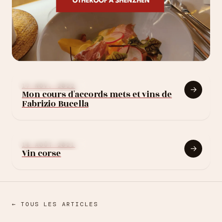
26 JUIN 2025
Otheroof à Shenzhen
APPRENDRE LE VIN
17 NOV. 2022
→
Mon cours d'accords mets et vins de
Fabrizio Bucella
APPRENDRE LE VIN
16 AOÛT 2021
→
Vin corse
← TOUS LES ARTICLES