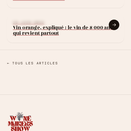
10 règles (sans
exploser le budget)
APPRENDRE LE VIN
29 JUIN 2026
→
Vin orange, expliqué : le vin de 8 000 ans
qui revient partout
← TOUS LES ARTICLES