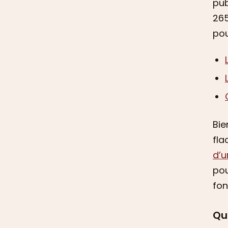
pub
265
pou
Bie
fla
d’u
pou
fon
Que