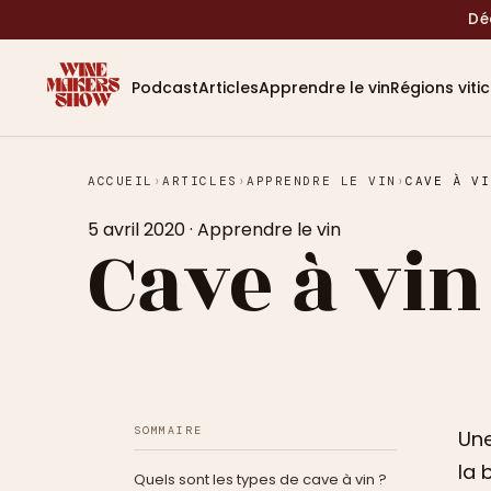
Dé
Podcast
Articles
Apprendre le vin
Régions viti
ACCUEIL
›
ARTICLES
›
APPRENDRE LE VIN
›
CAVE À VI
5 avril 2020
·
Apprendre le vin
Cave à vin
SOMMAIRE
Une
la 
Quels sont les types de cave à vin ?