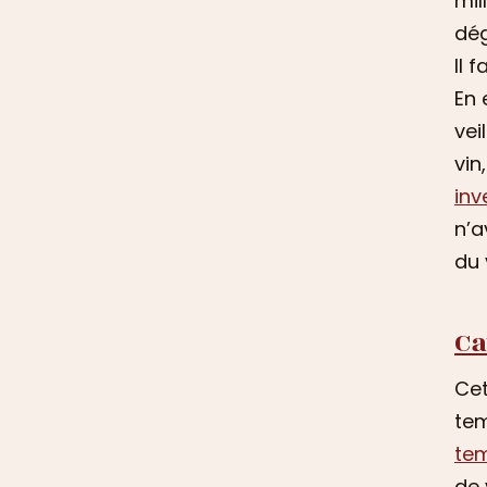
mil
dég
Il 
En 
vei
vin
inv
n’a
du 
Ca
Cet
tem
tem
de 