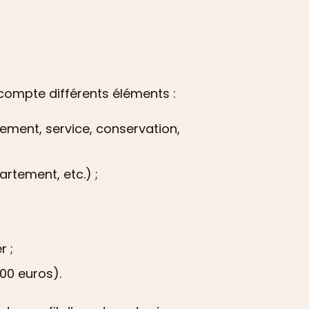
n compte différents éléments :
issement, service, conservation,
artement, etc.) ;
r ;
000 euros).