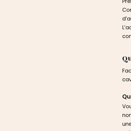
Pre
Com
d’a
L’a
con
Qu
Fac
cav
Que
Vou
nom
une