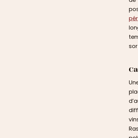
pos
pé
lon
tem
sor
Ca
Un
pla
d’a
dif
vin
Ras
pol