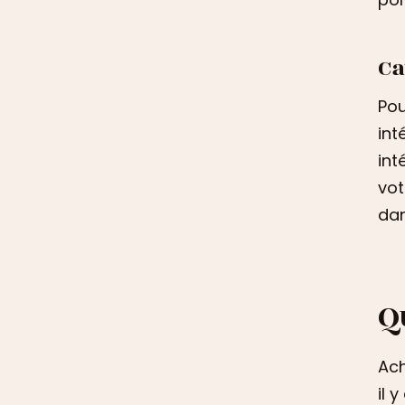
Ca
Pou
int
int
vot
dan
Q
Ach
il 