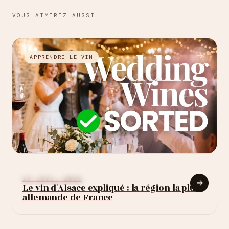
VOUS AIMEREZ AUSSI
→
APPRENDRE LE VIN
27 JUIL. 2026
Comment choisir le
APPRENDRE LE VIN
13 JUIL. 2026
→
Le vin d'Alsace expliqué : la région la plus
vin de son mariage :
allemande de France
10 règles (sans
exploser le budget)