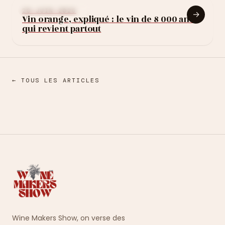
APPRENDRE LE VIN
29 JUIN 2026
→
Vin orange, expliqué : le vin de 8 000 ans
qui revient partout
← TOUS LES ARTICLES
Wine Makers Show, on verse des