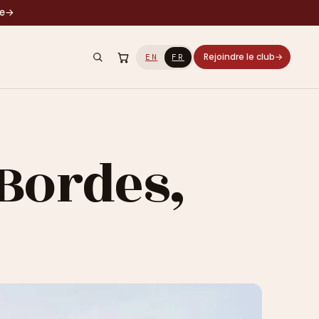
le
→
Rejoindre le club
→
EN
FR
 Bordes,