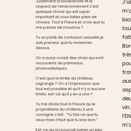
J’a
Justement la biodiversité et le
respect de l’environnement c’est
m’o
quelque chose qui est super
important et vous faites plein de
bio
choses. Tout à l’heure je crois que tu
tou
me parlais de moutons ?
fai
Tu as parlé de confusion sexuelle je
suis preneur que tu reviennes
Bor
dessus.
trè
On a aussi croisé des chais qui sont
pou
recouverts de panneaux
photovoltaïques.
tra
C’est quoi la limite du château
aus
Lagrange ? On a l’impression que
asp
tout est possible et qu’il n’y a aucune
limite, est-ce qu’il y en a une ?
deu
Tu me disais tout à l’heure qu le
vin
propriétaire du château a une
consigne c’est : “Tu fais ce que tu
l’E
veux mais il faut que tu sois bon.”.
m’a
Est-ce qu’on pourrait parler un peu