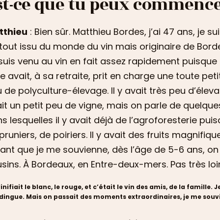
st-ce que tu peux commencer
tthieu
: Bien sûr. Matthieu Bordes, j’ai 47 ans, je s
tout issu du monde du vin mais originaire de Bord
suis venu au vin en fait assez rapidement puisque
e avait, à sa retraite, prit en charge une toute peti
 de polyculture-élevage. Il y avait très peu d’éleva
it un petit peu de vigne, mais on parle de quelqu
s lesquelles il y avait déjà de l’agroforesterie pui
pruniers, de poiriers. Il y avait des fruits magnifiques
ant que je me souvienne, dès l’âge de 5-6 ans, o
sins. À Bordeaux, en Entre-deux-mers. Pas très lo
inifiait le blanc, le rouge, et c’était le vin des amis, de la famille.
dingue. Mais on passait des moments extraordinaires, je me souvie