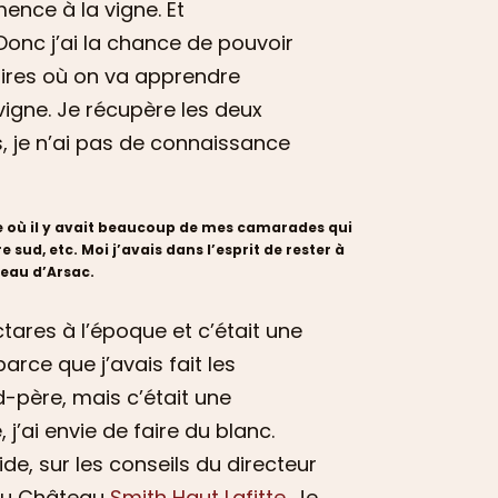
ence à la vigne. Et
Donc j’ai la chance de pouvoir
aires où on va apprendre
vigne. Je récupère les deux
, je n’ai pas de connaissance
ue où il y avait beaucoup de mes camarades qui
sud, etc. Moi j’avais dans l’esprit de rester à
eau d’Arsac.
ctares à l’époque et c’était une
rce que j’avais fait les
d-père, mais c’était une
’ai envie de faire du blanc.
de, sur les conseils du directeur
 au Château
Smith Haut Lafitte
. Je