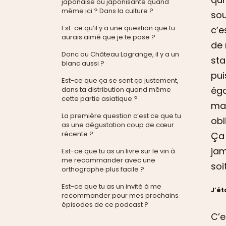
japonaise ou japonisante quand
même ici ? Dans la culture ?
sou
Est-ce qu’il y a une question que tu
c’e
aurais aimé que je te pose ?
de 
Donc au Château Lagrange, il y a un
sta
blanc aussi ?
pu
Est-ce que ça se sent ça justement,
éga
dans ta distribution quand même
cette partie asiatique ?
mai
La première question c’est ce que tu
obl
as une dégustation coup de cœur
récente ?
Ça 
jam
Est-ce que tu as un livre sur le vin à
me recommander avec une
soit
orthographe plus facile ?
Est-ce que tu as un invité à me
J’ét
recommander pour mes prochains
épisodes de ce podcast ?
C’e