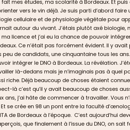
i fait mes études, ma scolarité à Bordeaux. Et puis 
rienter vers le vin déjà. Je suis parti d’abord faire
logie cellulaire et de physiologie végétale pour a
rnait autour du vivant. J’étais plutôt axé biologie,
t ma licence et j’ai eu la chance de pouvoir intégre
deaux. Ce n’était pas forcément évident. Il y avait
s peu de candidats, une cinquantaine tous les ans.
voir intégrer le DNO à Bordeaux. La révélation. J’ét
vailler là-dedans mais je n’imaginais pas à quel poi
si riche. Déjà beaucoup de choses étaient connue
ect-là c’est qu’il y avait beaucoup de choses auss
x ans, j’ai hâte de commencer à travailler. Vous n
. Et se crée en 98 un pont entre la faculté d’œnolog
NITA de Bordeaux à l’époque. C’est aujourd’hui de
perçois, que finalement à l’issue du DNO, on sait fai