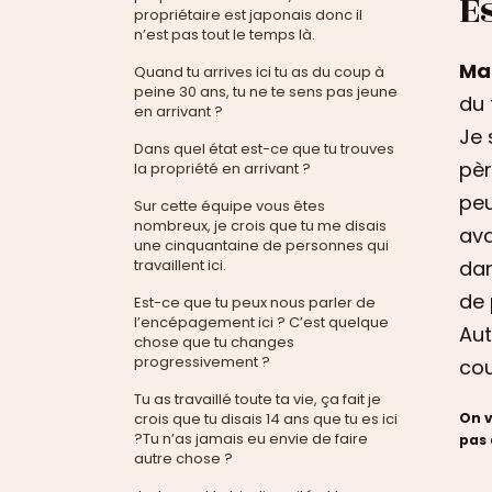
E
propriétaire est japonais donc il
n’est pas tout le temps là.
Ma
Quand tu arrives ici tu as du coup à
peine 30 ans, tu ne te sens pas jeune
du 
en arrivant ?
Je 
Dans quel état est-ce que tu trouves
pèr
la propriété en arrivant ?
peu
Sur cette équipe vous êtes
nombreux, je crois que tu me disais
ava
une cinquantaine de personnes qui
dan
travaillent ici.
de 
Est-ce que tu peux nous parler de
l’encépagement ici ? C’est quelque
Aut
chose que tu changes
progressivement ?
cou
Tu as travaillé toute ta vie, ça fait je
crois que tu disais 14 ans que tu es ici
On v
?Tu n’as jamais eu envie de faire
pas 
autre chose ?