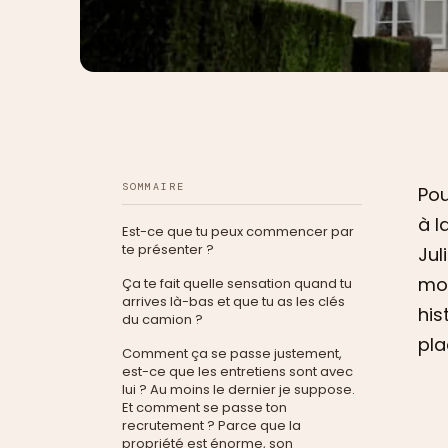
SOMMAIRE
Pou
à l
Est-ce que tu peux commencer par
te présenter ?
Jul
mom
Ça te fait quelle sensation quand tu
arrives là-bas et que tu as les clés
his
du camion ?
pla
Comment ça se passe justement,
est-ce que les entretiens sont avec
lui ? Au moins le dernier je suppose.
Et comment se passe ton
recrutement ? Parce que la
propriété est énorme, son