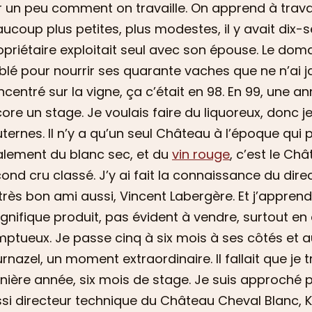
r un peu comment on travaille. On apprend à trava
ucoup plus petites, plus modestes, il y avait dix-s
priétaire exploitait seul avec son épouse. Le dom
blé pour nourrir ses quarante vaches que ne n’ai j
centré sur la vigne, ça c’était en 98. En 99, une ann
ore un stage. Je voulais faire du liquoreux, donc j
ternes. Il n’y a qu’un seul Château à l’époque qui 
lement du blanc sec, et du
vin rouge
, c’est le Ch
ond cru classé. J’y ai fait la connaissance du dir
très bon ami aussi, Vincent Labergère. Et j’apprend
nifique produit, pas évident à vendre, surtout en
ptueux. Je passe cinq à six mois à ses côtés et au
rnazel, un moment extraordinaire. Il fallait que je
nière année, six mois de stage. Je suis approché 
si directeur technique du Château Cheval Blanc, 