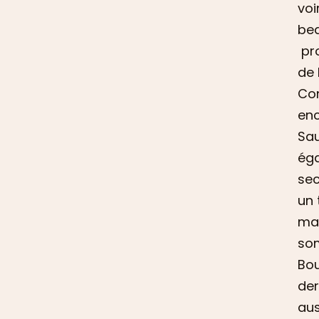
voi
bea
pro
de 
Con
enc
Sau
éga
sec
un 
mag
som
Bou
der
aus