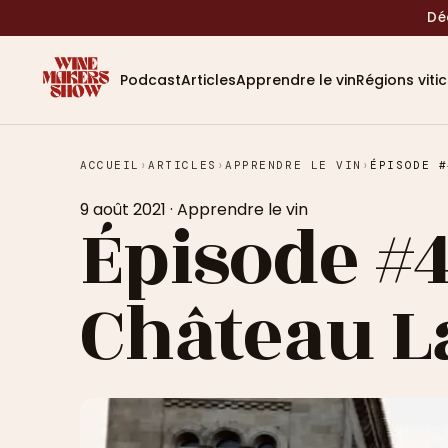
Dé
Podcast
Articles
Apprendre le vin
Régions viti
ACCUEIL
›
ARTICLES
›
APPRENDRE LE VIN
›
ÉPISODE #
9 août 2021
·
Apprendre le vin
Épisode #4
Château L