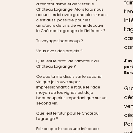
fai
d’œnotourisme et de visiter le
Château Lagrange. Alors là tu nous
l’e
accueilles ici avec grand plaisir mais
int
c’est aussi possible pour les
amateurs de vins de venir découvrir
l’a
le Château Lagrange de l’intérieur ?
cas
Tu voyages beaucoup ?
dan
Vous avez des projets ?
Quel est le profil de l’amateur du
J’av
Château Lagrange ?
part
Bord
Ce que tu me disais sur le second
vin que je trouve super
impressionnant c’est que le l’âge
Gra
moyen de tes vignes est déjà
déc
beaucoup plus important que sur un
second vin.
ven
Quel est le futur pour le Château
déc
Lagrange ?
Par
Est-ce que tu sens une influence
qui