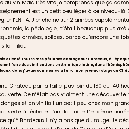
re du vin. Mais très vite je comprends que ça comm
nseignement est un petit peu léger à ce niveau-là. 
égrer l’ENITA. J’enchaine sur 2 années supplément
gronomie, la pédologie, c’était beaucoup plus axé 
quettes armées, solides, parce qu’encore une fois
s le milieu.
ais orienté toutes mes périodes de stage sur Bordeaux, à l’époq
aient faire des vinifications en Amérique latine, dans l’hémisphère 
eaux, donc j’avais commencé à faire mon premier stage au Chât
nd Château par la taille, pas loin de 130 ou 140 he
ouverte. Ce n’était pas vraiment une découverte pa
danges et on vinifiait un petit peu chez mon gran
ouverte à l’échelle d’un domaine. Deuxième année, j
ce qu’à Bordeaux il n’y a pas que du rouge. Je déci
 était devenu un ami, d’aller du Château d’Arsac,