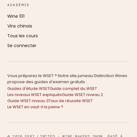
ACADÉMIE
Wine 101
Vins chinois
Tous les cours
Se connecter
Vous préparez le WSET ? Notre site jumeau Distinction Wines
propose des guides d'examen gratuits :
Guides d'étude WSET
Guide complet du WSET
Les niveaux WSET expliqués
Guide WSET niveau 2
Guide WSET niveau 3
Taux de réussite WSET
Le WSET en vaut-il la peine ?
© 2026 DFRT LIMITED · WINE MAKERS SHOW, BASÉ À