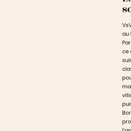
s
VsV
au 
Par
ce 
sui
cla
pou
mai
vit
pui
Bor
pro
l’a