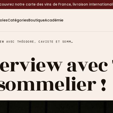
couvrez notre carte des vins de France, livraison internationa
coles
Catégories
Boutique
Académie
BARAV : INTERVIEW AVEC THÉODORE, CAVISTE ET SOMMELIER !
nterview avec
 sommelier !