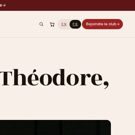
le
→
Rejoindre le club
→
EN
FR
 Théodore,