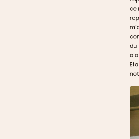
ce 
rap
m’a
con
du 
alo
Eta
no