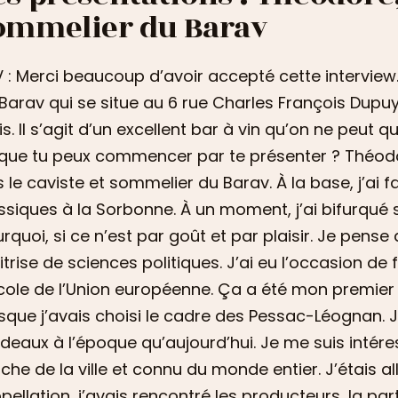
ommelier du Barav
 : Merci beaucoup d’avoir accepté cette interview
Barav qui se situe au 6 rue Charles François Dupu
is. Il s’agit d’un excellent bar à vin qu’on ne peut 
que tu peux commencer par te présenter ? Théodo
s le caviste et sommelier du Barav. À la base, j’ai f
ssiques à la Sorbonne. À un moment, j’ai bifurqué s
rquoi, si ce n’est par goût et par plaisir. Je pense
trise de sciences politiques. J’ai eu l’occasion de 
icole de l’Union européenne. Ça a été mon premie
sque j’avais choisi le cadre des Pessac-Léognan. 
deaux à l’époque qu’aujourd’hui. Je me suis intéres
che de la ville et connu du monde entier. J’étais al
ppellation, j’avais rencontré les producteurs, la part