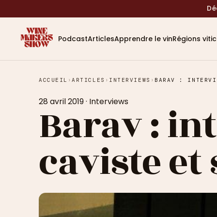
Dé
Podcast
Articles
Apprendre le vin
Régions viti
ACCUEIL
›
ARTICLES
›
INTERVIEWS
›
28 avril 2019
·
Interviews
Barav : i
caviste et