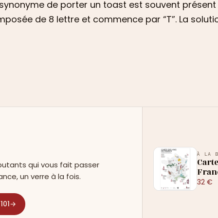
synonyme de porter un toast est souvent présent
posée de 8 lettre et commence par “T”. La solution
E
À LA 
Carte
utants qui vous fait passer
Fran
ance, un verre à la fois.
32 €
101
→