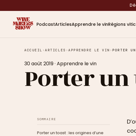
Dé
Podcast
Articles
Apprendre le vin
Régions viti
ACCUEIL
›
ARTICLES
›
APPRENDRE LE VIN
›
PORTER UN
30 août 2019
·
Apprendre le vin
Porter un 
SOMMAIRE
D’o
coc
Porter un toast : les origines d’une