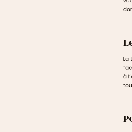
vou
don
L
La 
fac
à l
tou
P