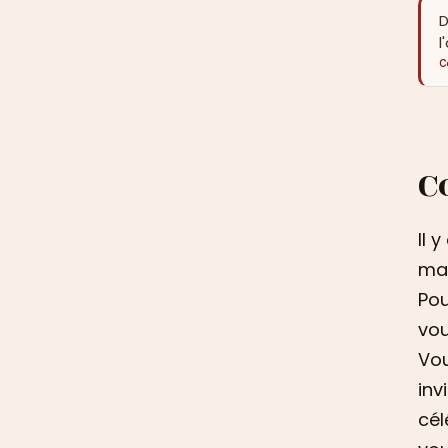
D
l
C
C
Il 
mar
Pou
vou
Vou
inv
cél