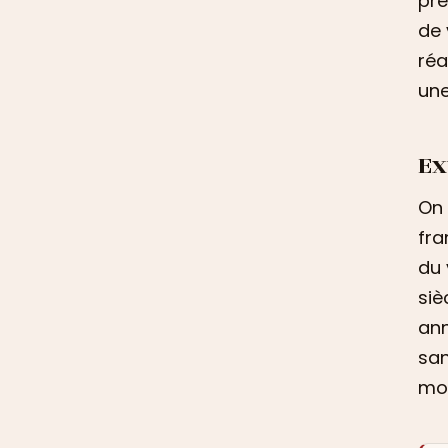
pre
de 
réa
une
Ex
On 
fra
du 
siè
ann
san
mom