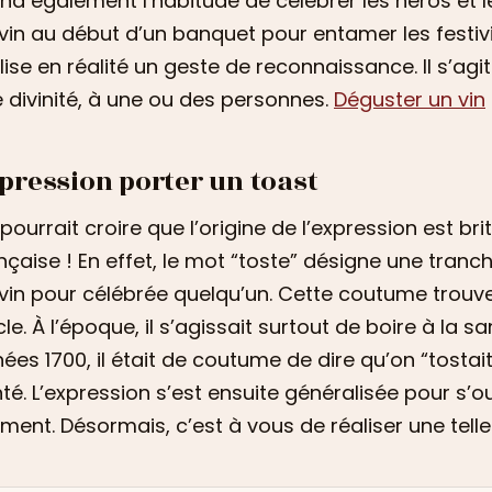
nd également l’habitude de célébrer les héros et l
vin au début d’un banquet pour entamer les festivit
lise en réalité un geste de reconnaissance. Il s’a
 divinité, à une ou des personnes.
Déguster un vin
pression porter un toast
pourrait croire que l’origine de l’expression est bri
nçaise ! En effet, le mot “toste” désigne une tranc
vin pour célébrée quelqu’un. Cette coutume trouve 
cle. À l’époque, il s’agissait surtout de boire à la 
ées 1700, il était de coutume de dire qu’on “tosta
té. L’expression s’est ensuite généralisée pour s’o
ent. Désormais, c’est à vous de réaliser une telle