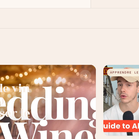
APPRENDRE L
→
e vin
0
ser le