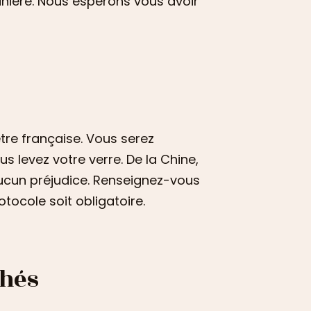
anière. Nous espérons vous avoir
être française. Vous serez
 levez votre verre. De la Chine,
aucun préjudice. Renseignez-vous
otocole soit obligatoire.
chés