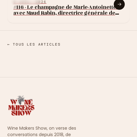
de Lussac et
INTERVIEWS
6 JUIL. 2026
→
réinventer les
#116 - Le champagne de Marie-Antoinette :
avec Maud Rabin, directrice générale de
satellites de Saint-
Rare Champagne
Émilion
← TOUS LES ARTICLES
Wine Makers Show, on verse des
conversations depuis 2018, de