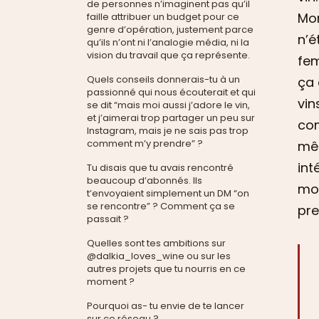
de personnes n’imaginent pas qu’il
Mon
faille attribuer un budget pour ce
genre d’opération, justement parce
n’é
qu’ils n’ont ni l’analogie média, ni la
vision du travail que ça représente.
fem
Quels conseils donnerais-tu à un
ça 
passionné qui nous écouterait et qui
vin
se dit “mais moi aussi j’adore le vin,
et j’aimerai trop partager un peu sur
com
Instagram, mais je ne sais pas trop
comment m’y prendre” ?
mêm
int
Tu disais que tu avais rencontré
beaucoup d’abonnés. Ils
mon
t’envoyaient simplement un DM “on
se rencontre” ? Comment ça se
pre
passait ?
Quelles sont tes ambitions sur
@dalkia_loves_wine ou sur les
autres projets que tu nourris en ce
moment ?
Pourquoi as- tu envie de te lancer
sur ce réseau ?