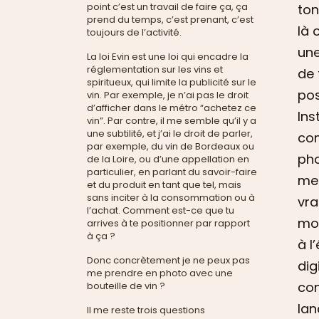
point c’est un travail de faire ça, ça
ton
prend du temps, c’est prenant, c’est
là 
toujours de l’activité.
une
La loi Evin est une loi qui encadre la
réglementation sur les vins et
de 
spiritueux, qui limite la publicité sur le
pos
vin. Par exemple, je n’ai pas le droit
d’afficher dans le métro “achetez ce
Ins
vin”. Par contre, il me semble qu’il y a
une subtilité, et j’ai le droit de parler,
com
par exemple, du vin de Bordeaux ou
pho
de la Loire, ou d’une appellation en
particulier, en parlant du savoir-faire
me 
et du produit en tant que tel, mais
sans inciter à la consommation ou à
vra
l’achat. Comment est-ce que tu
mon
arrives à te positionner par rapport
à ça ?
à l
Donc concrètement je ne peux pas
dig
me prendre en photo avec une
con
bouteille de vin ?
lan
Il me reste trois questions