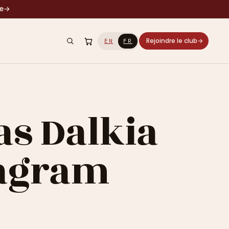
le
→
Rejoindre le club
→
EN
FR
ias Dalkia
stagram