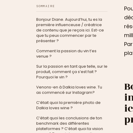
SOMMAIRE
Pou
déc
Bonjour Diane. Aujourd’hui, tu es la
première influenceuse / créatrice
rés
de contenu que je reçois ici. Est-ce
mil
que tu peux commencer par te
présenter ?
Par
Comment la passion du vin t’es
pla
venue ?
Sur la passion en tant que telle, sur le
produit, comment ça s’est fait ?
Pourquoi le vin ?
B
Venons-en à Dalkia loves wine. Tu
as commencé sur Instagram?
i
C’était quoi la première photo de
i
Dalkia loves wine ?
p
C’était quoi les conclusions de ton
benchmark des différentes
plateformes ? C’était quoi ta vision