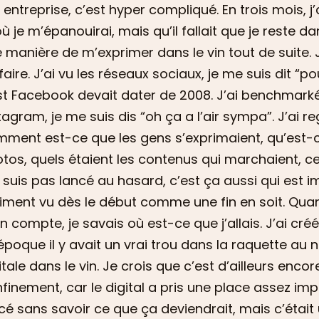
 entreprise, c’est hyper compliqué. En trois mois, 
où je m’épanouirai, mais qu’il fallait que je reste dans
 manière de m’exprimer dans le vin tout de suite. J
faire. J’ai vu les réseaux sociaux, je me suis dit “
t Facebook devait dater de 2008. J’ai benchmarké le
tagram, je me suis dis “oh ça a l’air sympa”. J’a
ment est-ce que les gens s’exprimaient, qu’est-
tos, quels étaient les contenus qui marchaient, c
suis pas lancé au hasard, c’est ça aussi qui est imp
iment vu dès le début comme une fin en soit. Qua
 compte, je savais où est-ce que j’allais. J’ai créé
’époque il y avait un vrai trou dans la raquette a
itale dans le vin. Je crois que c’est d’ailleurs enco
finement, car le digital a pris une place assez imp
cé sans savoir ce que ça deviendrait, mais c’était un