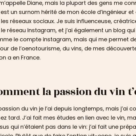
m’appelle Diane, mais la plupart des gens me conn
 est un surnom hérité de mon école d’ingénieur et q
 les réseaux sociaux. Je suis influenceuse, créatri
 le réseau Instagram, et j’ai également un blog qui 
me le compte instagram, mais qui me permet de 
our de l’oenotourisme, du vins, de mes découverte
on a en France.
omment la passion du vin t’
passion du vin je l’ai depuis longtemps, mais j’ai 
ez tard. J’ai fait mes études en lien avec le vin, m
sus qui n’étaient pas dans le vin: j’ai fait une pré
icole. Plutôt que de faire l’option vit-eono, je suis