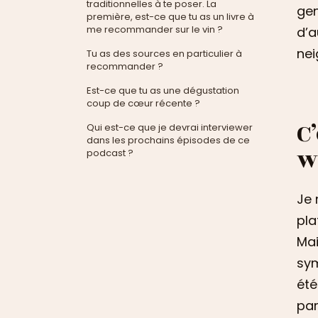
traditionnelles à te poser. La
gen
première, est-ce que tu as un livre à
me recommander sur le vin ?
d’a
nei
Tu as des sources en particulier à
recommander ?
Est-ce que tu as une dégustation
coup de cœur récente ?
C
Qui est-ce que je devrai interviewer
dans les prochains épisodes de ce
w
podcast ?
Je 
pla
Mai
sym
été
par