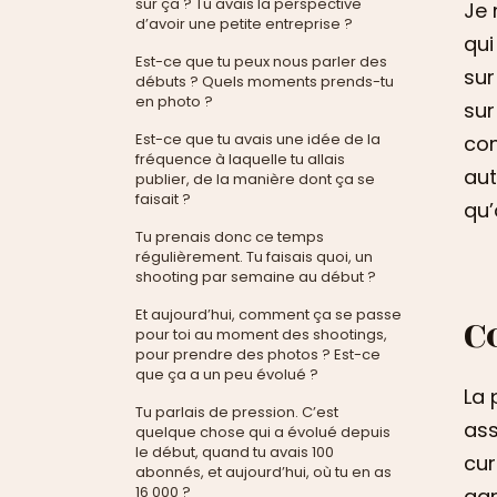
sur ça ? Tu avais la perspective
Je 
d’avoir une petite entreprise ?
qui
Est-ce que tu peux nous parler des
sur
débuts ? Quels moments prends-tu
en photo ?
sur
Est-ce que tu avais une idée de la
com
fréquence à laquelle tu allais
aut
publier, de la manière dont ça se
faisait ?
qu’
Tu prenais donc ce temps
régulièrement. Tu faisais quoi, un
shooting par semaine au début ?
Et aujourd’hui, comment ça se passe
C
pour toi au moment des shootings,
pour prendre des photos ? Est-ce
que ça a un peu évolué ?
La 
Tu parlais de pression. C’est
ass
quelque chose qui a évolué depuis
le début, quand tu avais 100
cur
abonnés, et aujourd’hui, où tu en as
16 000 ?
agr