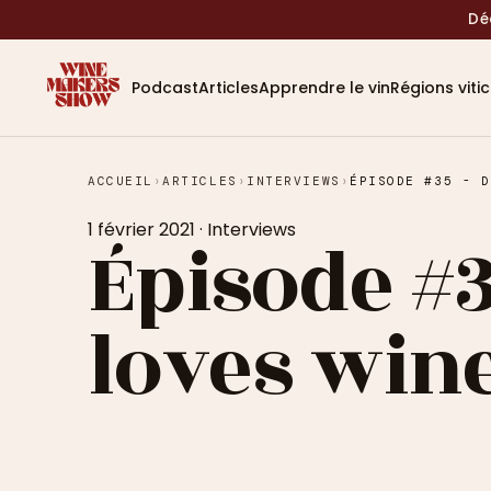
Dé
Podcast
Articles
Apprendre le vin
Régions viti
ACCUEIL
›
ARTICLES
›
INTERVIEWS
›
1 février 2021
·
Interviews
Épisode #3
loves wine