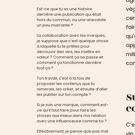
vég
Est-ce que tu as une histoire
derrière une publication qui était
cen
hors du commun, ou une anecdote
un peu marrante ?
fai
qu’
La collaboration avec les marques,
je suppose que c’est quelque chose
opp
à laquelle tu te prêtes pour
découvrir des vins, les mettre en
mil
valeur ? Comment ça se passe et
com
comment ça fonctionne derrière
tout ça ?
Ton travail, c’est à la fois de
proposer les contenus que tu
aimerais, les créer, et ensuite d’aller
S
les publier sur ton compte ?
c
Si je suis une marque, comment est-
ce qu’il faut faire pour faire les
choses aux mieux dans ma relation
avec une influenceuse comme toi ?
C’e
Effectivement, je pense que pas mal
vin