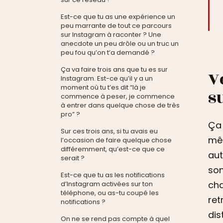
Est-ce que tu as une expérience un
peu marrante de tout ce parcours
sur Instagram à raconter ? Une
anecdote un peu drôle ou un truc un
peu fou qu’on t’a demandé ?
Ça va faire trois ans que tu es sur
V
Instagram. Est-ce qu’il y a un
moment où tu t’es dit “là je
s
commence à peser, je commence
à entrer dans quelque chose de très
pro” ?
Ça 
Sur ces trois ans, si tu avais eu
mêm
l’occasion de faire quelque chose
différemment, qu’est-ce que ce
aut
serait ?
son
Est-ce que tu as les notifications
cha
d’Instagram activées sur ton
téléphone, ou as-tu coupé les
ret
notifications ?
dis
On ne se rend pas compte à quel