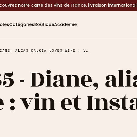
couvrez notre carte des vins de France, livraison internationa
coles
Catégories
Boutique
Académie
ÉPISODE #35 - DIANE, ALIAS DALKIA LOVES WINE : VIN ET INSTAGRAM
5 - Diane, al
 : vin et In