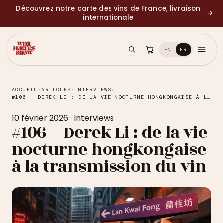
Découvrez notre carte des vins de France, livraison
→
internationale
EN
FR
ACCUEIL
›
ARTICLES
›
INTERVIEWS
›
#106 – DEREK LI : DE LA VIE NOCTURNE HONGKONGAISE À LA TRANSMISSION DU VIN
10 février 2026
·
Interviews
#106 – Derek Li : de la vie
nocturne hongkongaise
à la transmission du vin