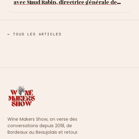
avec Maud Rabin, directrice générale de
satellites de Saint-
Rare Champagne
Émilion
← TOUS LES ARTICLES
Wine Makers Show, on verse des
conversations depuis 2018, de
Bordeaux au Beaujolais et retour.