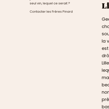
Li
seul vin, lequel ce serait ?
Contacter les Frères Pinard
Geo
cha
sou
la 
est
drô
Lil
leq
mai
bea
nom
prê
bas