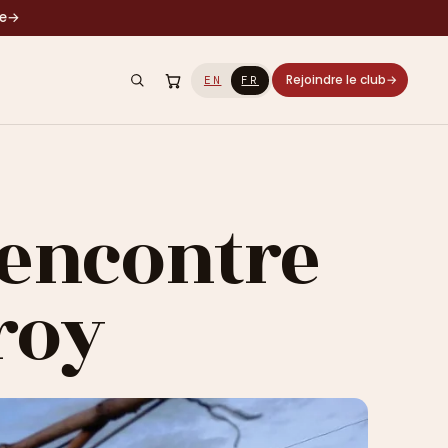
le
→
Rejoindre le club
→
EN
FR
 rencontre
roy