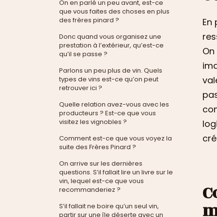
On en parlé un peu avant, est-ce
que vous faites des choses en plus
des frères pinard ?
En 
res
Donc quand vous organisez une
prestation à l’extérieur, qu’est-ce
On 
qu’il se passe ?
ima
Parlons un peu plus de vin. Quels
val
types de vins est-ce qu’on peut
retrouver ici ?
pas
Quelle relation avez-vous avec les
com
producteurs ? Est-ce que vous
visitez les vignobles ?
log
cré
Comment est-ce que vous voyez la
suite des Frères Pinard ?
On arrive sur les dernières
questions. S’il fallait lire un livre sur le
vin, lequel est-ce que vous
C
recommanderiez ?
m
S’il fallait ne boire qu’un seul vin,
partir sur une île déserte avec un