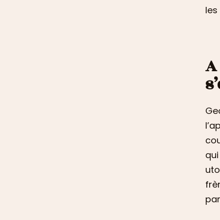
les
A
s
Geo
l’a
cou
qui
uto
frè
part