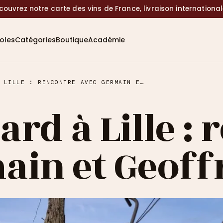
couvrez notre carte des vins de France, livraison internationa
coles
Catégories
Boutique
Académie
FRÈRES PINARD À LILLE : RENCONTRE AVEC GERMAIN ET GEOFFROY
ard à Lille :
ain et Geoff