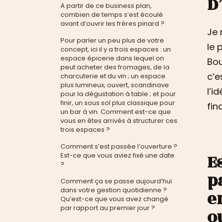
D
A partir de ce business plan,
combien de temps s’est écoulé
avant d’ouvrir les frères pinard ?
Je 
Pour parler un peu plus de votre
le 
concept, ici il y a trois espaces : un
espace épicerie dans lequel on
Bou
peut acheter des fromages, de la
c’e
charcuterie et du vin ; un espace
plus lumineux, ouvert, scandinave
l’i
pour la dégustation à table ; et pour
finir, un sous sol plus classique pour
fin
un bar à vin. Comment est-ce que
vous en êtes arrivés à structurer ces
trois espaces ?
Comment s’est passée l’ouverture ?
E
Est-ce que vous aviez fixé une date
?
p
Comment ça se passe aujourd’hui
dans votre gestion quotidienne ?
e
Qu’est-ce que vous avez changé
par rapport au premier jour ?
o