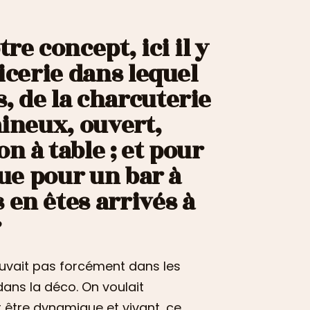
re concept, ici il y
icerie dans lequel
, de la charcuterie
mineux, ouvert,
n à table ; et pour
que pour un bar à
 en êtes arrivés à
?
ouvait pas forcément dans les
dans la déco. On voulait
it être dynamique et vivant, ce