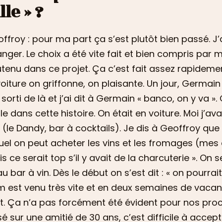
lle » ?
ffroy : pour ma part ça s’est plutôt bien passé. J’
nger. Le choix a été vite fait et bien compris par
tenu dans ce projet. Ça c’est fait assez rapidemen
voiture on griffonne, on plaisante. Un jour, Germai
 sorti de là et j’ai dit à Germain « banco, on y va »
le dans cette histoire. On était en voiture. Moi j’av
le (le Dandy, bar à cocktails). Je dis à Geoffroy qu
uel on peut acheter les vins et les fromages (mes d
s ce serait top s’il y avait de la charcuterie ». On s
u bar à vin. Dès le début on s’est dit : « on pourrait
 est venu très vite et en deux semaines de vacan
t. Ça n’a pas forcément été évident pour nos proche
é sur une amitié de 30 ans, c’est difficile à accept