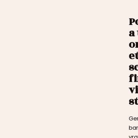
P
a
o
e
s
f
v
s
Ger
bar
vra