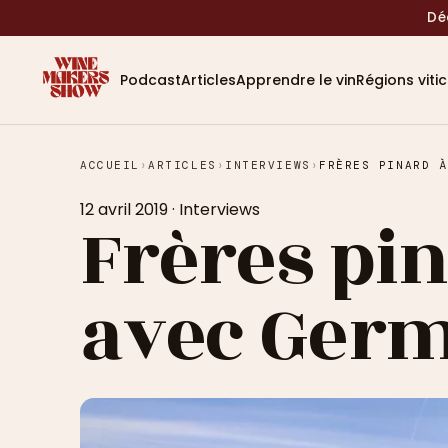
Dé
Podcast
Articles
Apprendre le vin
Régions viti
ACCUEIL
›
ARTICLES
›
INTERVIEWS
›
12 avril 2019
·
Interviews
Frères pin
avec Germ