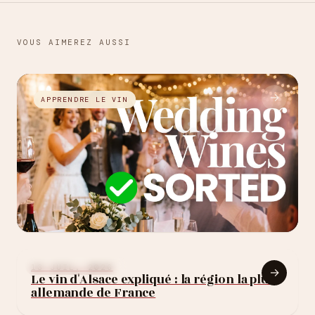
VOUS AIMEREZ AUSSI
→
APPRENDRE LE VIN
27 JUIL. 2026
Comment choisir le
APPRENDRE LE VIN
13 JUIL. 2026
→
Le vin d'Alsace expliqué : la région la plus
vin de son mariage :
allemande de France
10 règles (sans