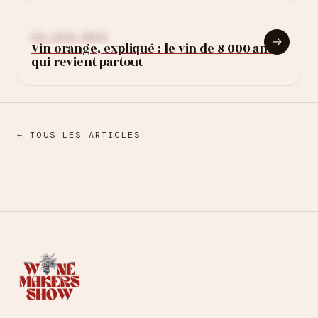
exploser le budget)
APPRENDRE LE VIN
29 JUIN 2026
→
Vin orange, expliqué : le vin de 8 000 ans
qui revient partout
← TOUS LES ARTICLES