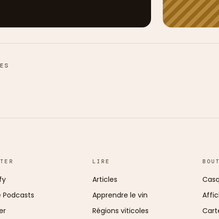
ES
UTER
LIRE
BOU
fy
Articles
Casq
e Podcasts
Apprendre le vin
Affi
er
Régions viticoles
Cart