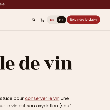
le
→
Rejoindre le club
→
EN
FR
e de vin
astuce pour
conserver le vin
une
ur le vin est son oxydation (sauf