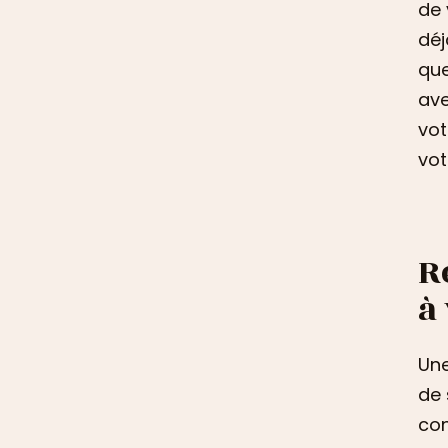
de 
déj
que
ave
vot
vot
R
à
Une
de 
con