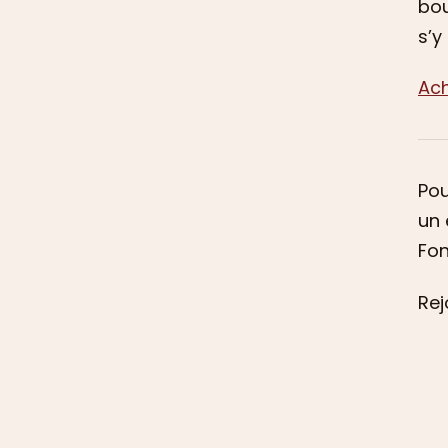
bou
s’y
Ach
Pou
un 
Fon
Rej