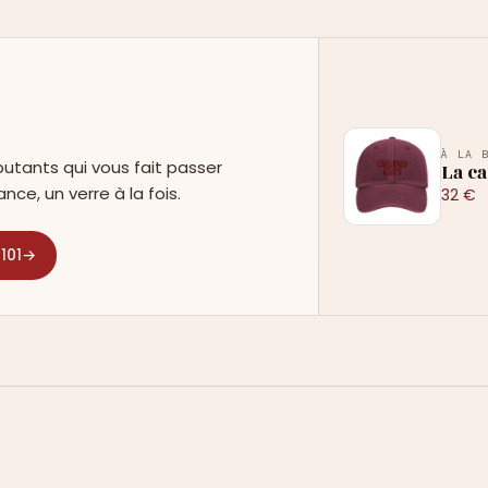
E
À LA 
utants qui vous fait passer
La c
ance, un verre à la fois.
32 €
101
→