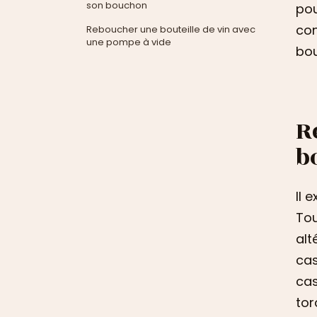
son bouchon
pou
con
Reboucher une bouteille de vin avec
une pompe à vide
bou
R
b
Il 
Tou
alt
cas
cas
tor