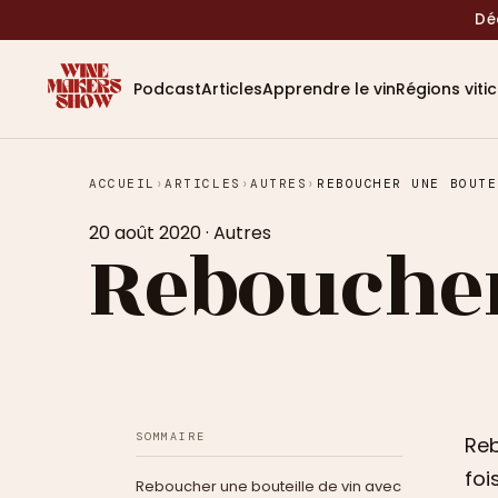
Dé
Podcast
Articles
Apprendre le vin
Régions viti
ACCUEIL
›
ARTICLES
›
AUTRES
›
REBOUCHER UNE BOUTE
20 août 2020
·
Autres
Reboucher
SOMMAIRE
Reb
foi
Reboucher une bouteille de vin avec