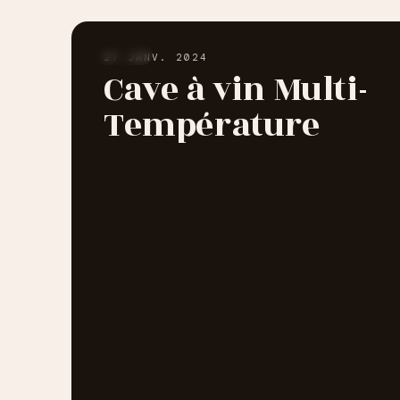
AUTRES
27 JANV. 2024
Cave à vin Multi-
Température