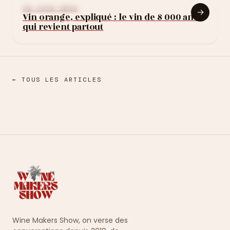
APPRENDRE LE VIN
29 JUIN 2026
→
Vin orange, expliqué : le vin de 8 000 ans
qui revient partout
← TOUS LES ARTICLES
Wine Makers Show, on verse des