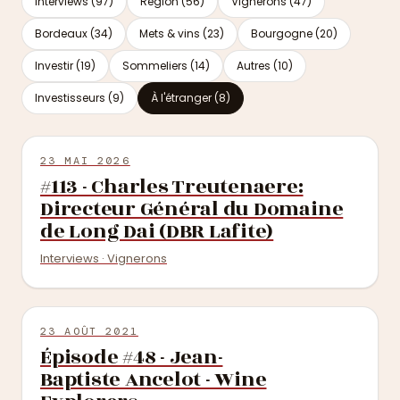
Interviews (97)
Région (56)
Vignerons (47)
Bordeaux (34)
Mets & vins (23)
Bourgogne (20)
Investir (19)
Sommeliers (14)
Autres (10)
Investisseurs (9)
À l'étranger (8)
23 MAI 2026
#113 - Charles Treutenaere:
Directeur Général du Domaine
de Long Dai (DBR Lafite)
Interviews · Vignerons
23 AOÛT 2021
Épisode #48 - Jean-
Baptiste Ancelot - Wine